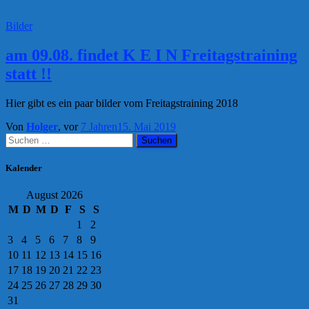
Bilder
am 09.08. findet K E I N Freitagstraining
statt !!
Hier gibt es ein paar bilder vom Freitagstraining 2018
Von
Holger
, vor
7 Jahren
15. Mai 2019
Suchen
nach:
Kalender
August 2026
M
D
M
D
F
S
S
1
2
3
4
5
6
7
8
9
10
11
12
13
14
15
16
17
18
19
20
21
22
23
24
25
26
27
28
29
30
31