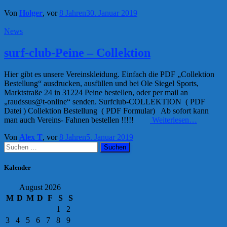
Von
Holger
, vor
8 Jahren
30. Januar 2019
News
surf-club-Peine – Collektion
Hier gibt es unsere Vereinskleidung. Einfach die PDF „Collektion
Bestellung“ ausdrucken, ausfüllen und bei Ole Siegel Sports,
Marktstraße 24 in 31224 Peine bestellen, oder per mail an
„raudssus@t-online“ senden. Surfclub-COLLEKTION ( PDF
Datei ) Collektion Bestellung ( PDF Formular) Ab sofort kann
man auch Vereins- Fahnen bestellen !!!!!
Weiterlesen…
Von
Alex T
, vor
8 Jahren
5. Januar 2019
Suchen
nach:
Kalender
August 2026
M
D
M
D
F
S
S
1
2
3
4
5
6
7
8
9