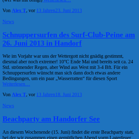
Von
Alex T
, vor
13 Jahren
23. Juni 2013
News
Schnuppersurfen des Surf-Club-Peine am
26. Juni 2013 in Handorf
Wie im Vorjahr war uns der Wettergott nicht gnädig gestimmt,
diesmal aber noch extremer! 10°C Ende Mai und bereits seit ca. 24
Std. strömender Regen, aber Wind aus West mit 3-4 Bft. Für ein
Schnuppersurfen wünscht man sich dann doch etwas andere
Bedingungen, um ein paar „Wasserratten“ für diesen Sport
Weiterlesen…
Von
Alex T
, vor
13 Jahren
18. Juni 2013
News
Beachparty am Handorfer See
An diesem Wochenende (15. Juni) findet die erste Beachparty statt,
bei der wir zusammen einen gemütlichen Abend vorm Lagerfeuer