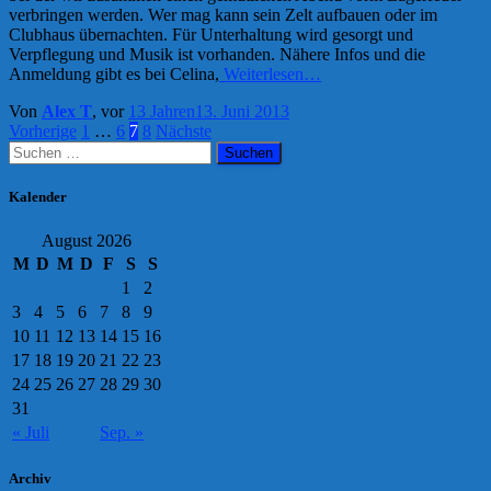
verbringen werden. Wer mag kann sein Zelt aufbauen oder im
Clubhaus übernachten. Für Unterhaltung wird gesorgt und
Verpflegung und Musik ist vorhanden. Nähere Infos und die
Anmeldung gibt es bei Celina,
Weiterlesen…
Von
Alex T
, vor
13 Jahren
13. Juni 2013
Seitennummerierung
Vorherige
1
…
6
7
8
Nächste
Suchen
der
nach:
Beiträge
Kalender
August 2026
M
D
M
D
F
S
S
1
2
3
4
5
6
7
8
9
10
11
12
13
14
15
16
17
18
19
20
21
22
23
24
25
26
27
28
29
30
31
« Juli
Sep. »
Archiv