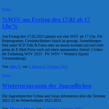
News
%WSV am Freitag den 17.02 ab 17
Uhr%
Am Freitag den 17.02.2023 planen wir eine WSV ab 17 Uhr. Für
Beiprogramm, Getränke/kleiner Snack ist gesorgt. Anmeldungen
bitte unter SCP-Talk & Fotos oder an unsere kontakt (at) surf-club-
peine.de E-Mail Freut euch auf einen spannenden Abend :) Anbei
die Einladung WSV 2023 PS: WSV = W(inter) S(port)
V(eranstaltung)
Von
Alex T
, vor
3 Jahren
10. Februar 2023
News
Winterprogramm der Jugendlichen
Die Jugendsprecher Celina und Jonas informieren über die Termine
2022-23 im Winterhalbjahr 2022-2023.
Von
Thomas Meyer
, vor
4 Jahren
13. Oktober 2022