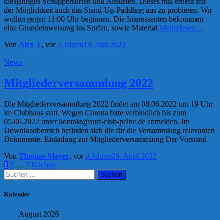
diesjähriges Schuppersurfen und Ansurfen. Dieses mal erneut mit
der Möglichkeit auch das Stand-Up-Paddling aus zu probieren. Wir
wollen gegen 11:00 Uhr beginnen. Die Interessenten bekommen
eine Grundeinweisung ins Surfen, sowie Material
Weiterlesen…
Von
Alex T
, vor
4 Jahren
19. Juni 2022
News
Mitgliederversammlung 2022
Die Mitgliederversammlung 2022 findet am 08.06.2022 um 19 Uhr
im Clubhaus statt. Wegen Corona bitte verbindlich bis zum
05.06.2022 unter kontakt@surf-club-peine.de anmelden. Im
Downloadbereich befinden sich die für die Versammlung relevanten
Dokumente. Einladung zur Mitgliederversammlung Der Vorstand
Von
Thomas Meyer
, vor
4 Jahren
28. April 2022
Seitennummerierung
1
2
…
7
Nächste
Suchen
der
nach:
Beiträge
Kalender
August 2026